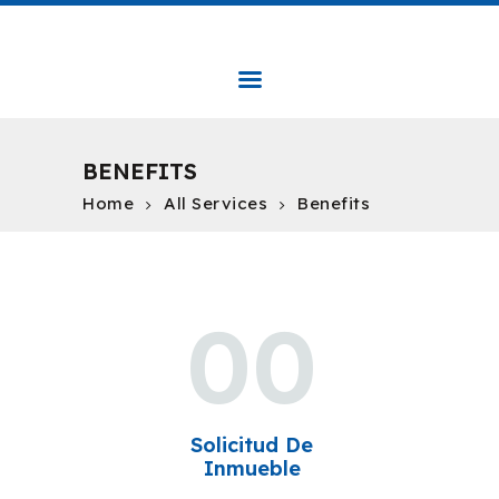
LOCALIZAMOS BIENES RAÍCES
Localizamos Bienes Raíces
INICIO
BENEFITS
NOSO
TROS
Home
All Services
Benefits
SERVICIOS
ÁREA DE CLIENTES
CONTÁCTENOS
00
Solicitud De
Inmueble