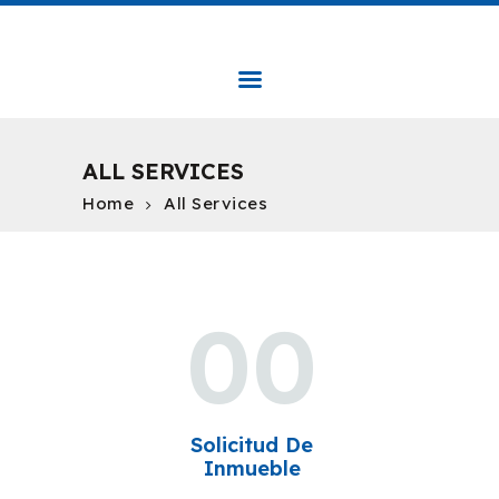
LOCALIZAMOS BIENES RAÍCES
Localizamos Bienes Raíces
INICIO
ALL SERVICES
NOSO
TROS
Home
All Services
SERVICIOS
ÁREA DE CLIENTES
CONTÁCTENOS
00
Solicitud De
Inmueble