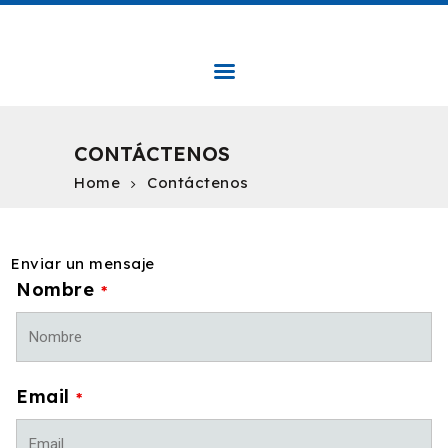
LOCALIZAMOS BIENES RAÍCES
Localizamos Bienes Raíces
INICIO
CONTÁCTENOS
NOSO
TROS
Home
Contáctenos
SERVICIOS
ÁREA DE CLIENTES
Enviar un mensaje
CONTÁCTENOS
Nombre
*
Email
*